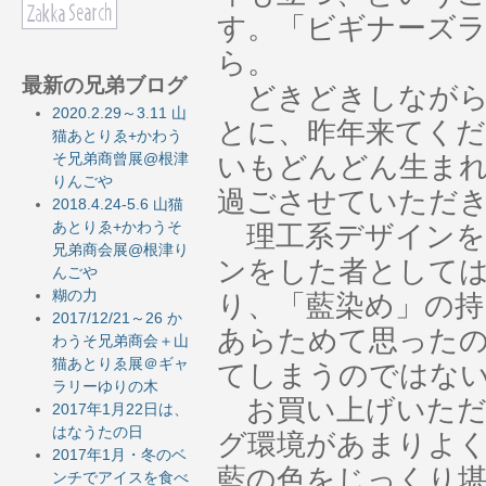
す。「ビギナーズ
ら。
最新の兄弟ブログ
どきどきしながら
2020.2.29～3.11 山
とに、昨年来てく
猫あとりゑ+かわう
そ兄弟商曾展@根津
いもどんどん生まれ
りんごや
過ごさせていただ
2018.4.24-5.6 山猫
あとりゑ+かわうそ
理工系デザインを
兄弟商会展@根津り
ンをした者として
んごや
糊の力
り、「藍染め」の
2017/12/21～26 か
あらためて思った
わうそ兄弟商会＋山
猫あとりゑ展＠ギャ
てしまうのではな
ラリーゆりの木
お買い上げいただ
2017年1月22日は、
はなうたの日
グ環境があまりよ
2017年1月・冬のベ
藍の色をじっくり
ンチでアイスを食べ