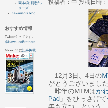
投稿者：中 投稿日時：201
画本/宮澤賢治シ
リーズ
Kawauso's blog
おすすめ情報
Twitterやってます。
@KawausoBrothers
Make: 11に
記事掲載
12月3日、4日の
M
がとうございまし
昨年のMTMは
か
Pad
」をひっさげて
年も立つ、という