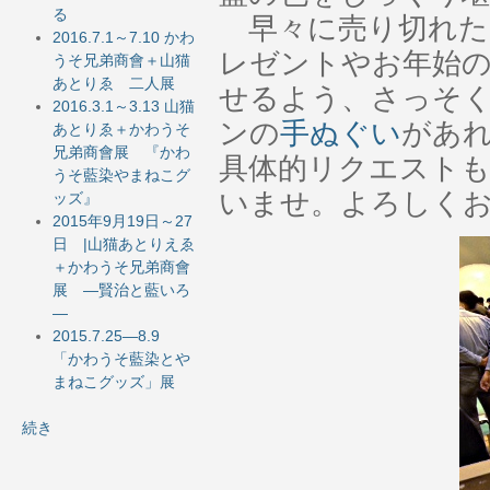
る
早々に売り切れた
2016.7.1～7.10 かわ
レゼントやお年始
うそ兄弟商會＋山猫
あとりゑ 二人展
せるよう、さっそ
2016.3.1～3.13 山猫
ンの
手ぬぐい
があ
あとりゑ＋かわうそ
兄弟商會展 『かわ
具体的リクエストも
うそ藍染やまねこグ
いませ。よろしく
ッズ』
2015年9月19日～27
日 |山猫あとりえゑ
＋かわうそ兄弟商會
展 ―賢治と藍いろ
―
2015.7.25―8.9
「かわうそ藍染とや
まねこグッズ」展
続き