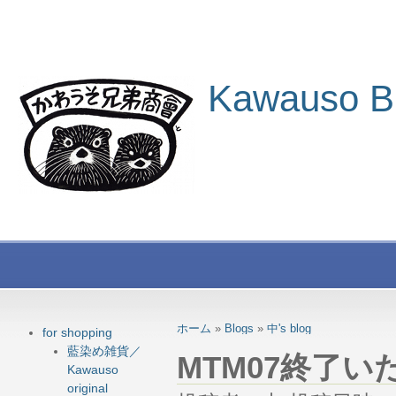
Kawauso B
ホーム
»
Blogs
»
中's blog
for shopping
藍染め雑貨／
MTM07終了
Kawauso
original