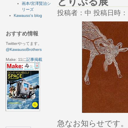
とりぷる展
画本/宮澤賢治シ
リーズ
投稿者：中 投稿日時：201
Kawauso's blog
おすすめ情報
Twitterやってます。
@KawausoBrothers
Make: 11に
記事掲載
急なお知らせです