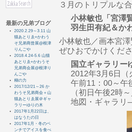
３月のトリプルな合
小林敏也「宮澤
最新の兄弟ブログ
羽生田有紀＆か
2020.2.29～3.11 山
猫あとりゑ+かわう
小林敏也／画本宮澤
そ兄弟商曾展@根津
ぜひおでかけくだ
りんごや
2018.4.24-5.6 山猫
あとりゑ+かわうそ
国立ギャラリー
兄弟商会展@根津り
2012年3月6日
んごや
糊の力
午前11：00～午
2017/12/21～26 か
（初日午後2時～
わうそ兄弟商会＋山
猫あとりゑ展＠ギャ
地図・ギャラリ
ラリーゆりの木
2017年1月22日は、
はなうたの日
2017年1月・冬のベ
ンチでアイスを食べ