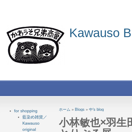
Kawauso B
ホーム
»
Blogs
»
中's blog
for shopping
藍染め雑貨／
小林敏也×羽生
Kawauso
original