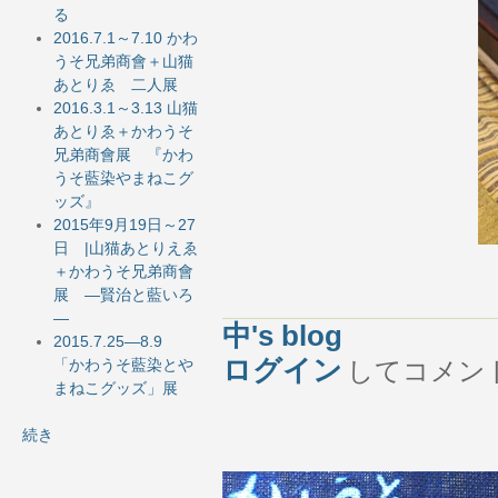
る
2016.7.1～7.10 かわ
うそ兄弟商會＋山猫
あとりゑ 二人展
2016.3.1～3.13 山猫
あとりゑ＋かわうそ
兄弟商會展 『かわ
うそ藍染やまねこグ
ッズ』
2015年9月19日～27
日 |山猫あとりえゑ
＋かわうそ兄弟商會
展 ―賢治と藍いろ
―
中's blog
2015.7.25―8.9
ログイン
してコメン
「かわうそ藍染とや
まねこグッズ」展
続き