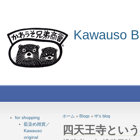
Kawauso B
ホーム
»
Blogs
»
中's blog
for shopping
藍染め雑貨／
四天王寺という
Kawauso
original