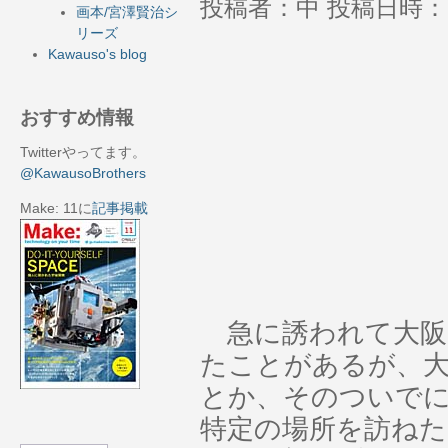
投稿者：中 投稿日時：201
画本/宮澤賢治シ
リーズ
Kawauso's blog
おすすめ情報
Twitterやってます。
@KawausoBrothers
Make: 11に
記事掲載
急に誘われて大阪
たことがあるが、
とか、そのついで
特定の場所を訪ね