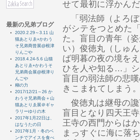
せて最初に浮かん
「弱法師（よろぼ
最新の兄弟ブログ
がシテをつとめた「
2020.2.29～3.11 山
た。盲目の青年（
猫あとりゑ+かわう
そ兄弟商曾展@根津
い）俊徳丸（しゅん
りんごや
ば明暮の夜の境を
2018.4.24-5.6 山猫
あとりゑ+かわうそ
ひを人や知る…」
兄弟商会展@根津り
盲目の弱法師の悲嘆
んごや
糊の力
きこまれてしまう
2017/12/21～26 か
わうそ兄弟商会＋山
俊徳丸は継母の讒
猫あとりゑ展＠ギャ
盲目となり四天王寺
ラリーゆりの木
2017年1月22日は、
王寺の西門からはか
はなうたの日
まっすぐに海に落ち
2017年1月・冬のベ
ンチでアイスを食べ