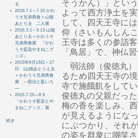
そうかん）」とい
る
よって西方浄土を実
2016.7.1～7.10 かわ
うそ兄弟商會＋山猫
して、四天王寺には
あとりゑ 二人展
2016.3.1～3.13 山猫
仰（さいもんしん
あとりゑ＋かわうそ
王寺は多くの参詣客
兄弟商會展 『かわ
うそ藍染やまねこグ
「鳥居」で、神仏習
ッズ』
2015年9月19日～27
弱法師（俊徳丸）
日 |山猫あとりえゑ
るため四天王寺の境
＋かわうそ兄弟商會
展 ―賢治と藍いろ
寺で施餓飢をして
―
俊徳丸の父親だった
2015.7.25―8.9
「かわうそ藍染とや
梅の香を楽しみ、西
まねこグッズ」展
が見えるようにな
続き
にぶつかり、それ
の姿を群衆に嘲笑さ