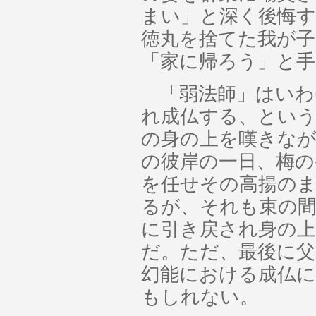
まい」と深く後悔す
徳丸を捨てた我が子
「家に帰ろう」と
「弱法師」はいわ
れ成仏する、という
の身の上を嘆きな
の彼岸の一日、梅の
を任せその高揚の
るが、それも束の間
に引き戻され身の
だ。ただ、最後に父
幻能における成仏
もしれない。