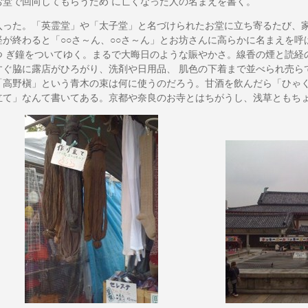
お堂で回向してもらうため に亡くなった人の名まえを書く。
った。「英霊堂」や「太子堂」と名づけられたお堂に立ち寄るたび、家
経が終わると「○○さ～ん、○○さ～ん」とお坊さんに高らかに名まえを
つ ぎ鐘をついてゆく。まるで大晦日のような賑やかさ。線香の煙と読経
すぐ脇に露店がひろがり、洗剤や日用品、 肌色の下着まで並べられ売ら
「高野槇」という青木の束は何に使うのだろう。甘酒を飲んだら「ひゃく
立て」なんて書いてある。京都や奈良のお寺とはちがうし、浅草ともち