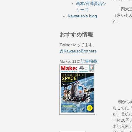
画本/宮澤賢治シ
「四天王
リーズ
（さいも
Kawauso's blog
た。
おすすめ情報
Twitterやってます。
@KawausoBrothers
Make: 11に
記事掲載
朝から雨
ちこちに
だ。長机
一枚20
木記入所