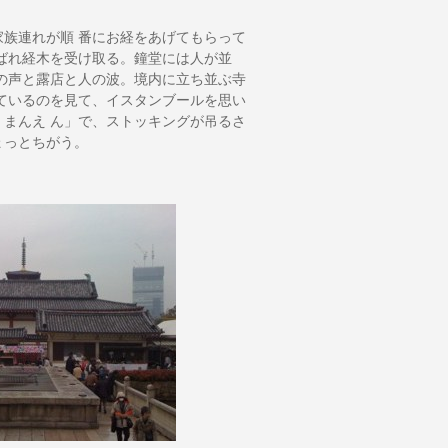
族連れが順 番にお経をあげてもらって
呼ばれ経木を受け取る。鐘堂には人が並
の声と露店と人の波。境内に立ち並ぶ寺
ているのを見て、イスタンブールを思い
まんえ ん」で、ストッキングが吊るさ
ょっとちがう。