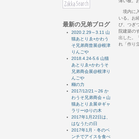
薄い板。
境内に入
いる。お
最新の兄弟ブログ
び、つぎ
院建築の
2020.2.29～3.11 山
出した。
猫あとりゑ+かわう
れ「作り
そ兄弟商曾展@根津
りんごや
2018.4.24-5.6 山猫
あとりゑ+かわうそ
兄弟商会展@根津り
んごや
糊の力
2017/12/21～26 か
わうそ兄弟商会＋山
猫あとりゑ展＠ギャ
ラリーゆりの木
2017年1月22日は、
はなうたの日
2017年1月・冬のベ
ンチでアイスを食べ