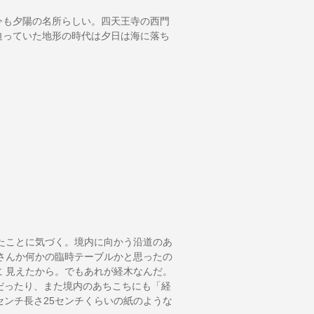
も夕陽の名所らしい。四天王寺の西門
迫っていた地形の時代は夕日は海に落ち
たことに気づく。境内に向かう沿道のあ
さんか何かの臨時テーブルかと思ったの
 見えたから。でもあれが経木なんだ。
だったり、また境内のあちこちにも「経
センチ長さ25センチくらいの紙のような