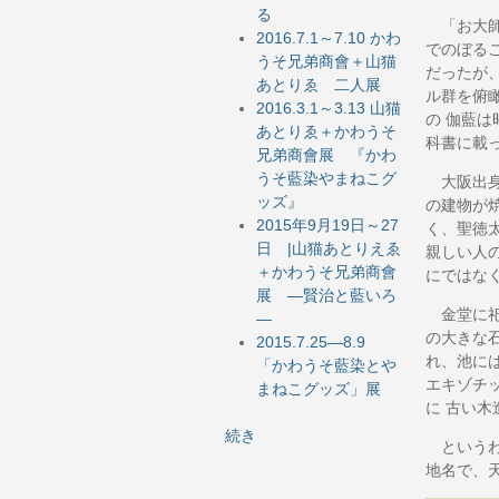
る
「お大師
2016.7.1～7.10 かわ
でのぼる
うそ兄弟商會＋山猫
だったが
あとりゑ 二人展
ル群を俯
2016.3.1～3.13 山猫
の 伽藍
あとりゑ＋かわうそ
科書に載
兄弟商會展 『かわ
うそ藍染やまねこグ
大阪出身
ッズ』
の建物が
2015年9月19日～27
く、聖徳
日 |山猫あとりえゑ
親しい人
＋かわうそ兄弟商會
にではな
展 ―賢治と藍いろ
金堂に祀
―
の大きな
2015.7.25―8.9
れ、池に
「かわうそ藍染とや
エキゾチ
まねこグッズ」展
に 古い
続き
というわ
地名で、