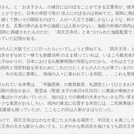
さん」と「お太子さん」の縁日にはのぼることができる五重塔が、彼岸
ことができた。日本の寺院で塔の 頂上にのぼるのは初めてだ。昭和に再
、細くて狭いその階段をのぼり、人が一人立てる幅しかないような、軒の
瞰する。五重の塔のある中心伽藍には人影が少ない。伽藍の外側の境内
は昭和に再建されたものだが、「四天王寺式」と名づけられた伽藍配置で
っていた記憶がある。
の人に大阪でどこに行ったらいいでしょうと尋ねても、「四天王寺」と
焼失せずせめて一棟でも創建当時 のまま残っていれば、いまごろ観光名
太子ゆかりの、日本における仏教黎明期の寺院なのだから。それはさて
の回向と現世利益を祈るためにこれだけたくさんの人たちが来ているの
く。今の生活に密着し、地域の人々に慕われている寺院。。。これも聖
られている本尊は、「半跏思惟」の救世観音。礼讃堂というひときわ大
石製の演台があり、聖霊会（聖徳 太子の命日4月22日）に雅楽が奉納さ
は亀ばかりが泳いでいたり、池のほとりの栴檀の大木がちいさな円い実を
ックな風景がおもしろい。境内の東北に位置する本坊には、二代将軍徳
木造建築も残っていたが、ここもこの日は人影がまばらだった。
けで、四天王寺はなかなか見ごたえのある場所で、半日近くを過ごした
天王寺の大きな駅から歩いても、にぎやかな商店街を抜けるうち四天王