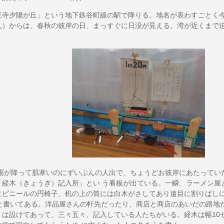
寺夕陽が丘」という地下鉄谷町線の駅で降りる。地名が表わすごとく今
ん）からは、春秋の彼岸の日、まっすぐに日没が見える。湾が近くまで
が降って肌寒いのにずいぶんの人出で、ちょうどお彼岸にあたってい
「経木（きょうぎ）記入所」とい う看板が出ている。一瞬、ラーメン屋
にビニールの円椅子、机の上の筒には白木がさしてあり遠目に割りばしに
円と書いてある。洋品屋さんの軒先だったり、商店と商店のあいだの路地
」は設けてあって、三々五々、記入している人たちがいる。経木は幅10