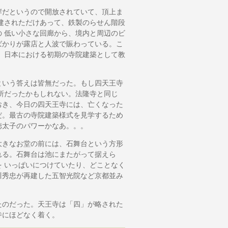
だというので開放されていて、頂上ま
建されただけあって、鉄製のらせん階段
 低い小さな回廊から、境内と周辺のビ
ばかりが露店と人波で賑わっている。こ
、日本における初期の寺院建築として教
いう答えは皆無だった。もし四天王寺
所だったかもしれない。法隆寺と同じ
おき、今日の四天王寺には、亡くなった
だ。最古の寺院建築様式を見学するため
徳太子のパワーかなあ。。。
きなお堂の前には、石舞台という方形
れる。石舞台は池にまたがって据えら
 いっぱいにつけていたり、どことなく
川秀忠が再建した五智光院など京都並み
のだった。天王寺は「四」が略された
寺にほどなく着く。