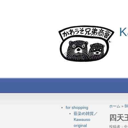
K
ホーム
»
B
for shopping
藍染め雑貨／
四天
Kawauso
original
投稿者：中 投