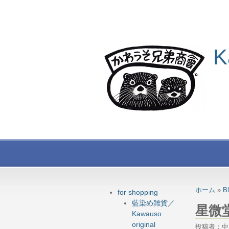
K
ホーム
»
B
for shopping
藍染め雑貨／
星微
Kawauso
original
投稿者：中 投