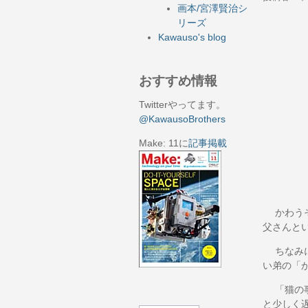
画本/宮澤賢治シ
リーズ
Kawauso's blog
おすすめ情報
Twitterやってます。
@KawausoBrothers
Make: 11に
記事掲載
かわうそ
父さんと
ちなみに
い弟の「
「猫の事
と少しく