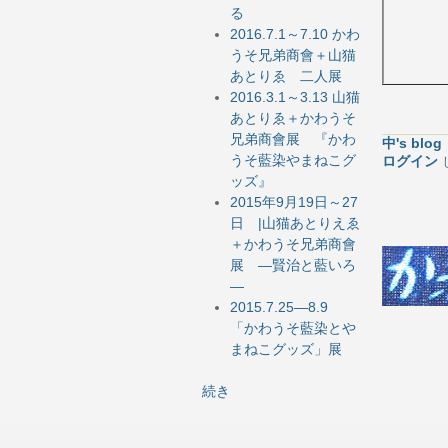
る
2016.7.1～7.10 かわ
うそ兄弟商會＋山猫
あとりゑ 二人展
2016.3.1～3.13 山猫
あとりゑ＋かわうそ
兄弟商會展 『かわ
中's blog
うそ藍染やまねこグ
ログイン
ッズ』
2015年9月19日～27
日 |山猫あとりえゑ
＋かわうそ兄弟商會
展 ―賢治と藍いろ
―
2015.7.25―8.9
「かわうそ藍染とや
まねこグッズ」展
続き