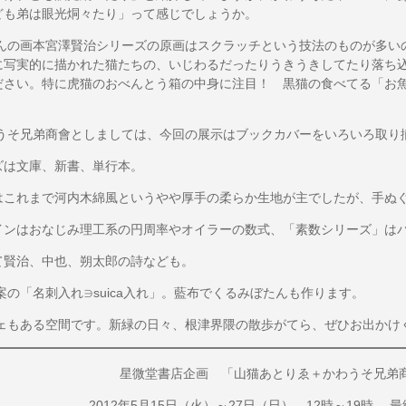
ども弟は眼光烔々たり」って感じでしょうか。
の画本宮澤賢治シリーズの原画はスクラッチという技法のものが多い
に写実的に描かれた猫たちの、いじわるだったりうきうきしてたり落ち
ださい。特に虎猫のおべんとう箱の中身に注目！ 黒猫の食べてる「お
兄弟商會としましては、今回の展示はブックカバーをいろいろ取り
文庫、新書、単行本。
れまで河内木綿風というやや厚手の柔らか生地が主でしたが、手ぬぐ
はおなじみ理工系の円周率やオイラーの数式、「素数シリーズ」はバ
治、中也、朔太郎の詩なども。
「名刺入れ∋suica入れ」。藍布でくるみぼたんも作ります。
ある空間です。新緑の日々、根津界隈の散歩がてら、ぜひお出かけ
星微堂書店企画 「山猫あとりゑ＋かわうそ兄弟
2012年5月15日（火）～27日（日） 12時～19時 