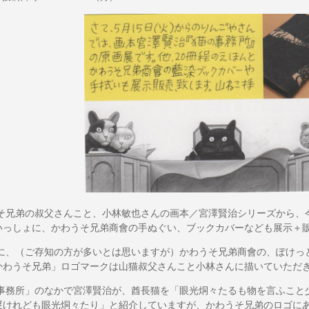
兄弟の叔父さんこと、小林敏也さんの画本／宮澤賢治シリーズから、
いっしょに、かわうそ兄弟商會の手ぬぐい、ブックカバーなども展示＋
、（ご存知の方が多いとは思いますが）かわうそ兄弟商會の、ぽけっ
かわうそ兄弟」ロゴマークは山猫叔父さんこと小林さんに描いていただ
務所」のなかで宮澤賢治が、酋長猫を「眼光烔々たるも物を言ふこと
遅けれども眼光烔々たり」と紹介していますが、かわうそ兄弟のロゴに