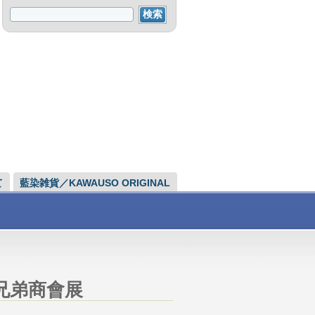
て
藍染雑貨／KAWAUSO ORIGINAL
兄弟商會展