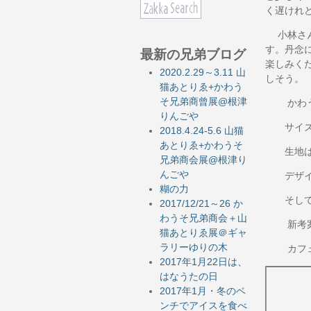
く遅けれ
小林さん
す。丹念
最新の兄弟ブログ
楽しみく
2020.2.29～3.11 山
しそう。
猫あとりゑ+かわう
そ兄弟商曾展@根津
かわうそ
りんごや
サイズは
2018.4.24-5.6 山猫
あとりゑ+かわうそ
生地はこ
兄弟商会展@根津り
んごや
デザイン
糊の力
そして賢
2017/12/21～26 か
わうそ兄弟商会＋山
新考案の
猫あとりゑ展＠ギャ
ラリーゆりの木
カフェも
2017年1月22日は、
はなうたの日
2017年1月・冬のベ
ンチでアイスを食べ